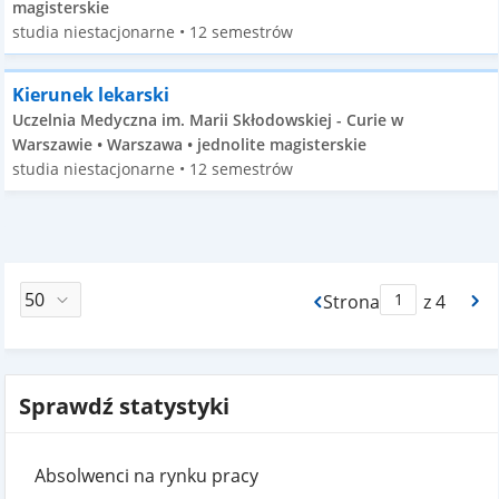
magisterskie
studia niestacjonarne • 12 semestrów
Kierunek lekarski
Uczelnia Medyczna im. Marii Skłodowskiej - Curie w
Warszawie • Warszawa • jednolite magisterskie
studia niestacjonarne • 12 semestrów
Strona
z 4
Max Strona Paginacj
Sprawdź statystyki
Absolwenci na rynku pracy