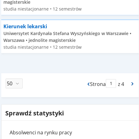
magisterskie
studia niestacjonarne • 12 semestrów
Kierunek lekarski
Uniwersytet Kardynała Stefana Wyszyńskiego w Warszawie •
Warszawa • jednolite magisterskie
studia niestacjonarne • 12 semestrów
Strona
z 4
Max Strona Paginacj
Sprawdź statystyki
Absolwenci na rynku pracy