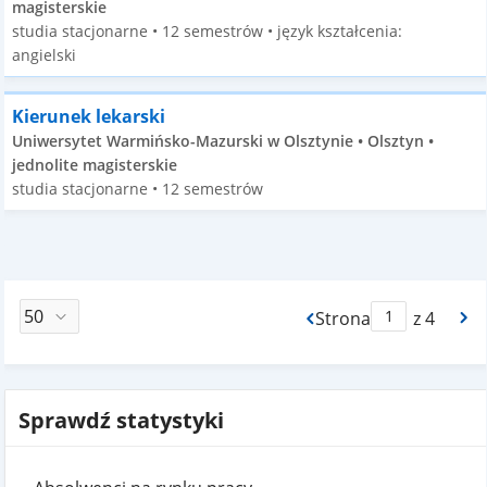
magisterskie
studia stacjonarne • 12 semestrów • język kształcenia:
angielski
Kierunek lekarski
Uniwersytet Warmińsko-Mazurski w Olsztynie • Olsztyn •
jednolite magisterskie
studia stacjonarne • 12 semestrów
Strona
z 4
Max Strona Paginacj
Sprawdź statystyki