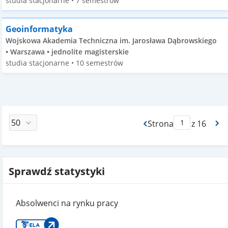
studia stacjonarne • 7 semestrów
Geoinformatyka
Wojskowa Akademia Techniczna im. Jarosława Dąbrowskiego
• Warszawa • jednolite magisterskie
studia stacjonarne • 10 semestrów
Strona
z 16
Max Strona Paginacj
Sprawdź statystyki
Absolwenci na rynku pracy