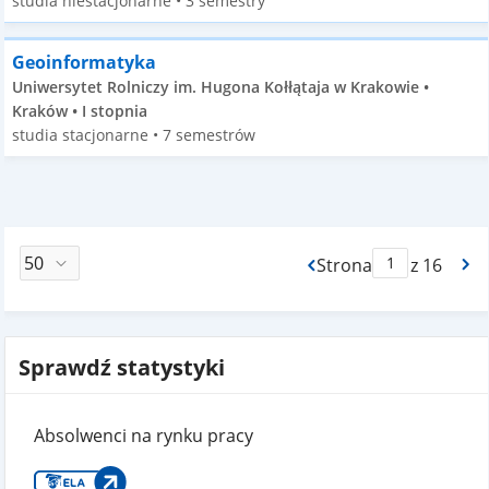
studia niestacjonarne • 3 semestry
Geoinformatyka
Uniwersytet Rolniczy im. Hugona Kołłątaja w Krakowie •
Kraków • I stopnia
studia stacjonarne • 7 semestrów
Strona
z 16
Max Strona Paginacj
Sprawdź statystyki
Absolwenci na rynku pracy