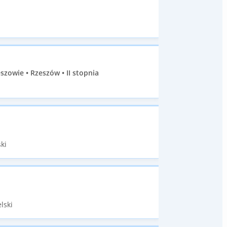
szowie • Rzeszów • II stopnia
ki
lski