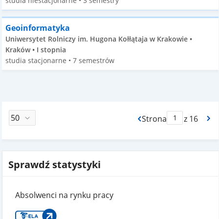
studia niestacjonarne • 3 semestry
Geoinformatyka
Uniwersytet Rolniczy im. Hugona Kołłątaja w Krakowie •
Kraków • I stopnia
studia stacjonarne • 7 semestrów
Strona
z 16
Max Strona Paginacj
Sprawdź statystyki
Absolwenci na rynku pracy