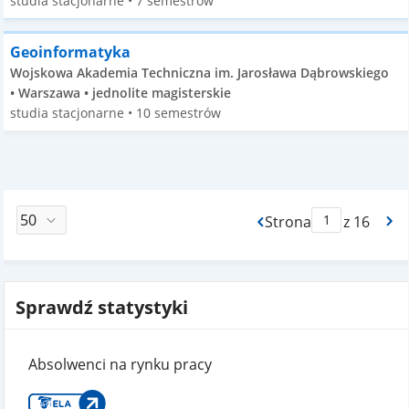
studia stacjonarne • 7 semestrów
Geoinformatyka
Wojskowa Akademia Techniczna im. Jarosława Dąbrowskiego
• Warszawa • jednolite magisterskie
studia stacjonarne • 10 semestrów
Strona
z 16
Max Strona Paginacj
Sprawdź statystyki
Absolwenci na rynku pracy