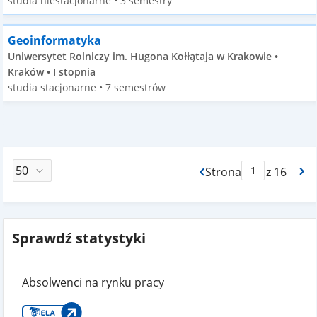
studia niestacjonarne • 3 semestry
Geoinformatyka
Uniwersytet Rolniczy im. Hugona Kołłątaja w Krakowie •
Kraków • I stopnia
studia stacjonarne • 7 semestrów
Strona
z 16
Max Strona Paginacj
Sprawdź statystyki
Absolwenci na rynku pracy