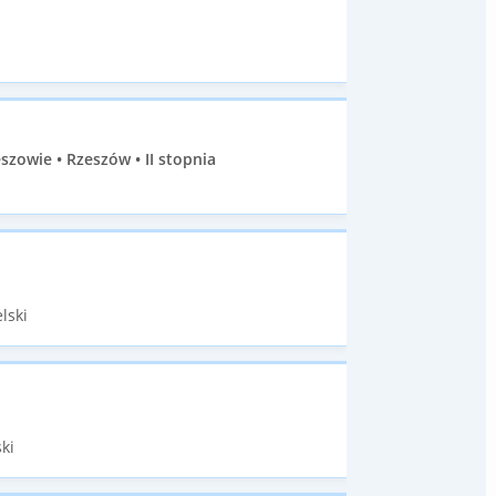
szowie • Rzeszów • II stopnia
lski
ki