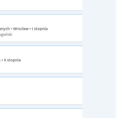
ych • Wrocław • I stopnia
gielski
• II stopnia