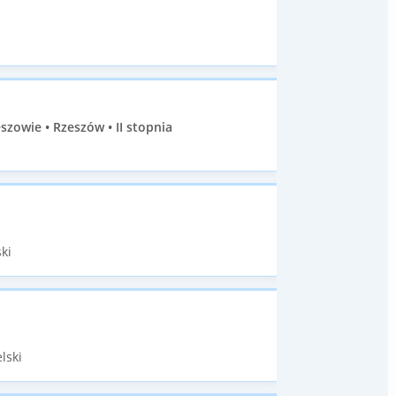
szowie • Rzeszów • II stopnia
ki
lski