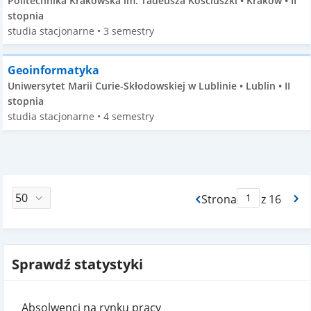
Politechnika Krakowska im. Tadeusza Kościuszki • Kraków • II
stopnia
studia stacjonarne • 3 semestry
Geoinformatyka
Uniwersytet Marii Curie-Skłodowskiej w Lublinie • Lublin • II
stopnia
studia stacjonarne • 4 semestry
Strona
z 16
Max Strona Paginacj
Sprawdź statystyki
Absolwenci na rynku pracy