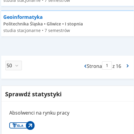
studia stacjonarne • 7 semestrów
Geoinformatyka
Politechnika Śląska • Gliwice • I stopnia
studia stacjonarne • 7 semestrów
Strona
z 16
Max Strona Paginacj
Sprawdź statystyki
Absolwenci na rynku pracy