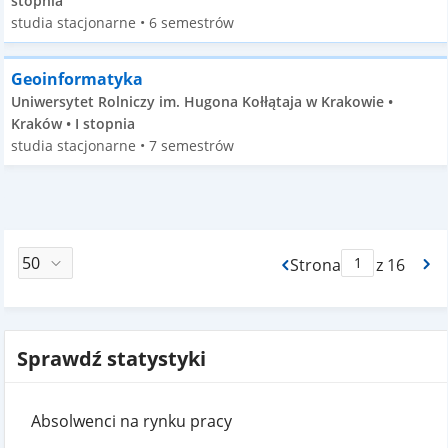
stopnia
studia stacjonarne • 6 semestrów
Geoinformatyka
Uniwersytet Rolniczy im. Hugona Kołłątaja w Krakowie •
Kraków • I stopnia
studia stacjonarne • 7 semestrów
Strona
z 16
Max Strona Paginacj
Sprawdź statystyki
Absolwenci na rynku pracy