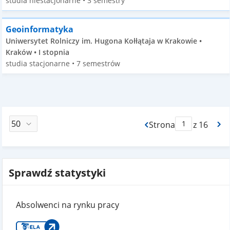
studia niestacjonarne • 3 semestry
Geoinformatyka
Uniwersytet Rolniczy im. Hugona Kołłątaja w Krakowie •
Kraków • I stopnia
studia stacjonarne • 7 semestrów
Strona
z 16
Max Strona Paginacj
Sprawdź statystyki
Absolwenci na rynku pracy