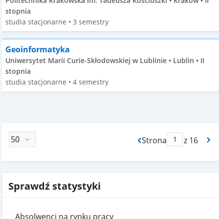
Politechnika Krakowska im. Tadeusza Kościuszki • Kraków • II
stopnia
studia stacjonarne • 3 semestry
Geoinformatyka
Uniwersytet Marii Curie-Skłodowskiej w Lublinie • Lublin • II
stopnia
studia stacjonarne • 4 semestry
Strona
z 16
Max Strona Paginacj
Sprawdź statystyki
Absolwenci na rynku pracy