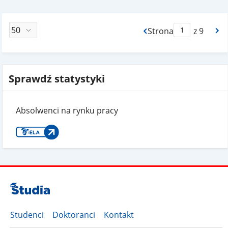
Strona
z 9
Max Strona Paginacj
Sprawdź statystyki
Absolwenci na rynku pracy
Studenci
Doktoranci
Kontakt