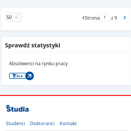
Strona
z 9
Max Strona Paginacj
Sprawdź statystyki
Absolwenci na rynku pracy
Studenci
Doktoranci
Kontakt