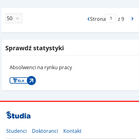
Strona
z 9
Max Strona Paginacj
Sprawdź statystyki
Absolwenci na rynku pracy
Studenci
Doktoranci
Kontakt