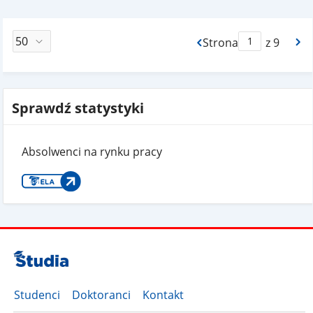
Strona
z 9
Max Strona Paginacj
Sprawdź statystyki
Absolwenci na rynku pracy
Studenci
Doktoranci
Kontakt