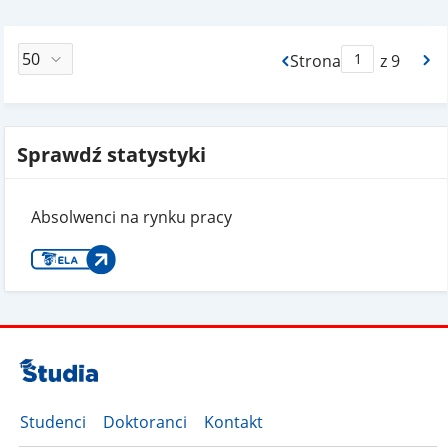
Strona
z 9
Max Strona Paginacj
Sprawdź statystyki
Absolwenci na rynku pracy
Studenci
Doktoranci
Kontakt