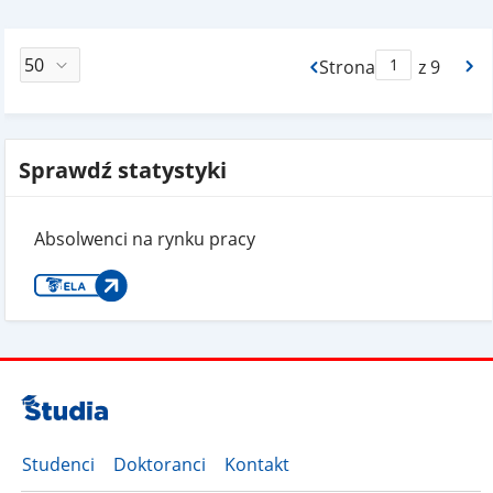
Strona
z 9
Max Strona Paginacj
Sprawdź statystyki
Absolwenci na rynku pracy
Studenci
Doktoranci
Kontakt