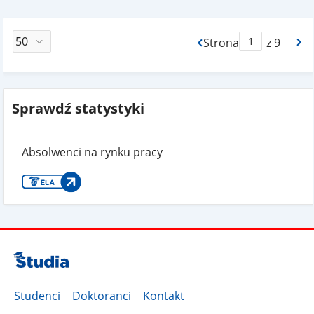
Strona
z 9
Max Strona Paginacj
Sprawdź statystyki
Absolwenci na rynku pracy
Studenci
Doktoranci
Kontakt