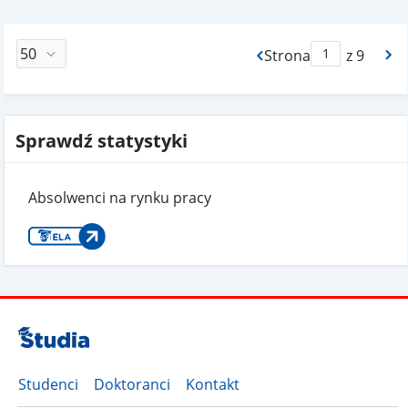
Strona
z 9
Max Strona Paginacj
Sprawdź statystyki
Absolwenci na rynku pracy
Studenci
Doktoranci
Kontakt