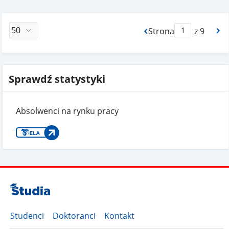
Strona
z 9
Max Strona Paginacj
Sprawdź statystyki
Absolwenci na rynku pracy
Studenci
Doktoranci
Kontakt