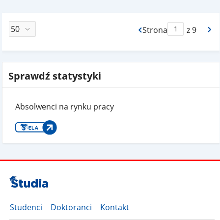
Strona
z 9
Max Strona Paginacj
Sprawdź statystyki
Absolwenci na rynku pracy
Studenci
Doktoranci
Kontakt