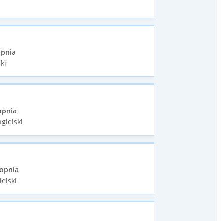
opnia
ki
opnia
gielski
topnia
ielski