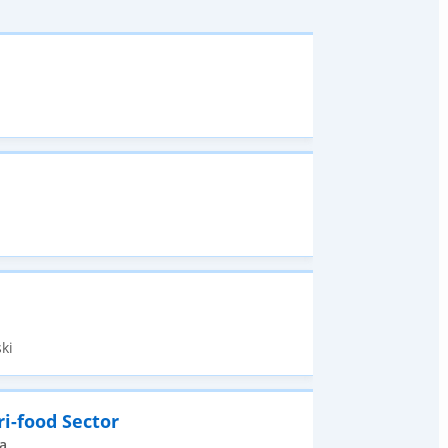
ki
i-food Sector
a