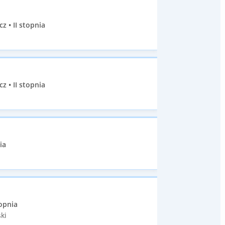
• II stopnia
• II stopnia
ia
opnia
ki