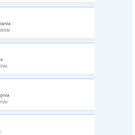
opnia
ielski
ia
lski
opnia
lski
a