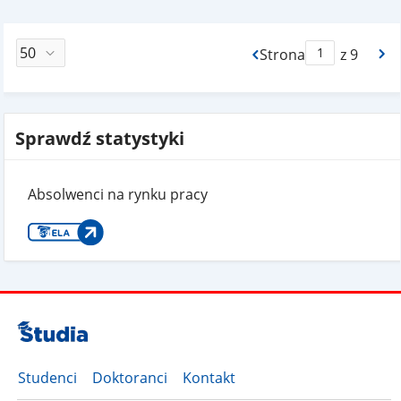
Strona
z 9
Max Strona Paginacj
Sprawdź statystyki
Absolwenci na rynku pracy
Studenci
Doktoranci
Kontakt