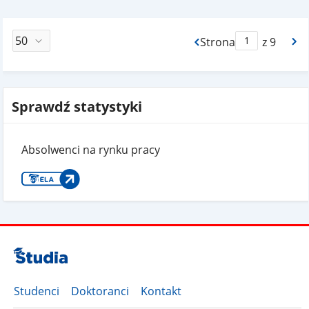
Strona
z 9
Max Strona Paginacj
Sprawdź statystyki
Absolwenci na rynku pracy
Studenci
Doktoranci
Kontakt