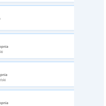
a
opnia
ki
opnia
lski
opnia