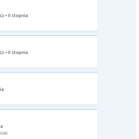
• II stopnia
• II stopnia
ia
ia
lski