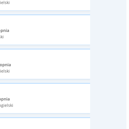
ielski
opnia
ki
topnia
ielski
opnia
gielski