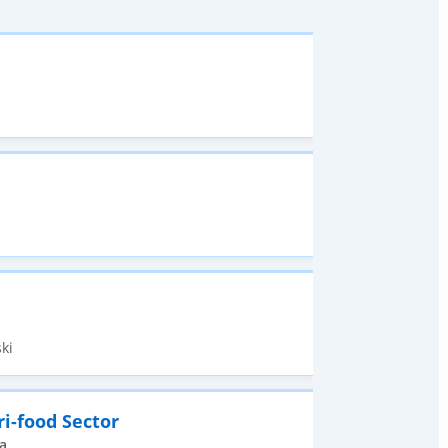
ki
i-food Sector
a