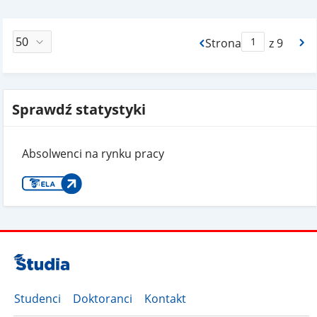
Strona
z 9
Max Strona Paginacj
Sprawdź statystyki
Absolwenci na rynku pracy
Studenci
Doktoranci
Kontakt