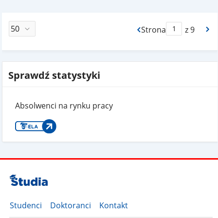
Strona
z 9
Max Strona Paginacj
Sprawdź statystyki
Absolwenci na rynku pracy
Studenci
Doktoranci
Kontakt