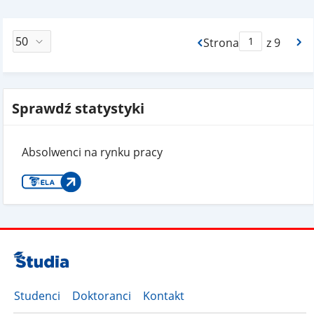
Strona
z 9
Max Strona Paginacj
Sprawdź statystyki
Absolwenci na rynku pracy
Studenci
Doktoranci
Kontakt