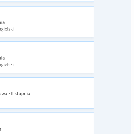
nia
gielski
nia
gielski
wa • II stopnia
a