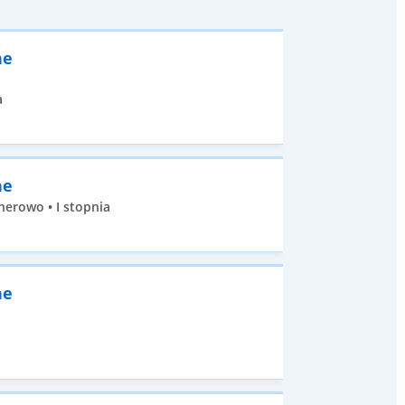
ne
a
ne
erowo • I stopnia
ne