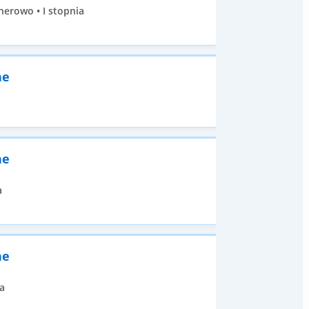
erowo • I stopnia
ne
ne
a
ne
a