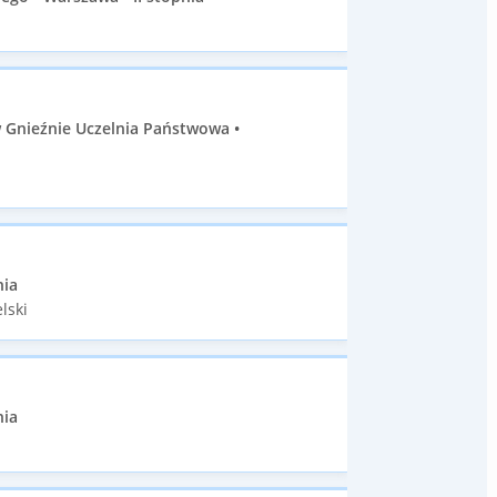
 Gnieźnie Uczelnia Państwowa •
nia
lski
nia