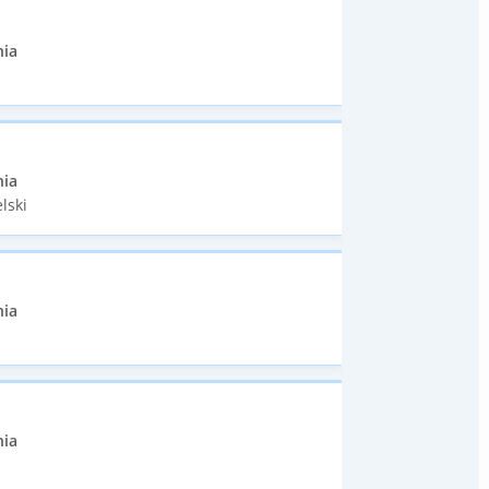
nia
nia
lski
nia
nia