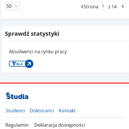
Strona
z 14
Max Strona Paginacj
Sprawdź statystyki
Absolwenci na rynku pracy
Studenci
Doktoranci
Kontakt
Regulamin
Deklaracja dostępności