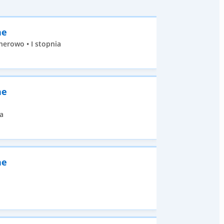
ne
erowo • I stopnia
ne
a
ne