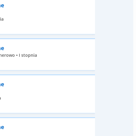
ne
ia
ne
erowo • I stopnia
ne
a
ne