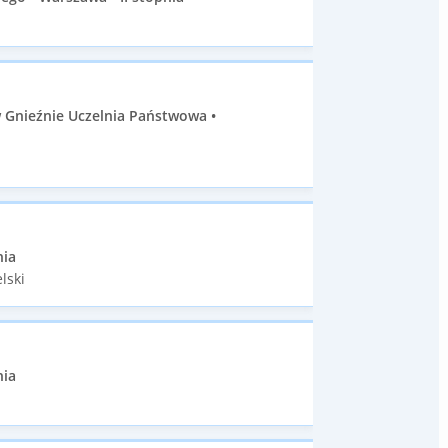
 Gnieźnie Uczelnia Państwowa •
nia
lski
nia