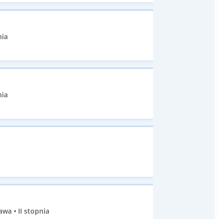
nia
nia
wa • II stopnia