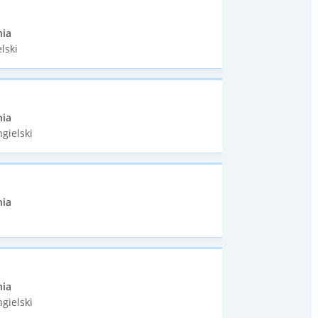
nia
lski
nia
gielski
nia
nia
gielski