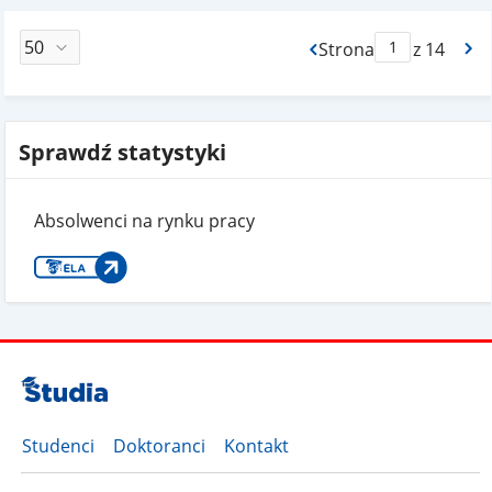
Strona
z 14
Max Strona Paginacj
Sprawdź statystyki
Absolwenci na rynku pracy
Studenci
Doktoranci
Kontakt