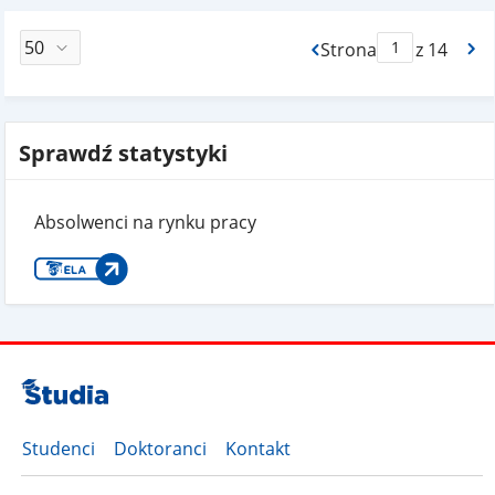
Strona
z 14
Max Strona Paginacj
Sprawdź statystyki
Absolwenci na rynku pracy
Studenci
Doktoranci
Kontakt