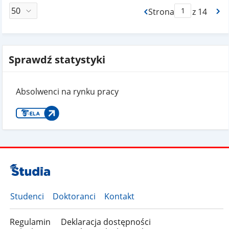
Strona
z 14
Max Strona Paginacj
Sprawdź statystyki
Absolwenci na rynku pracy
Studenci
Doktoranci
Kontakt
Regulamin
Deklaracja dostępności