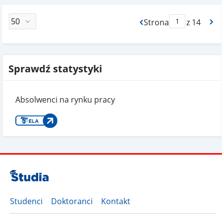
Strona
z 14
Max Strona Paginacj
Sprawdź statystyki
Absolwenci na rynku pracy
Studenci
Doktoranci
Kontakt