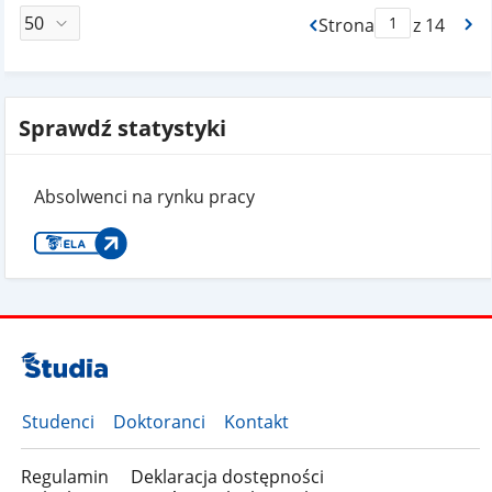
Strona
z 14
Max Strona Paginacj
Sprawdź statystyki
Absolwenci na rynku pracy
Studenci
Doktoranci
Kontakt
Regulamin
Deklaracja dostępności