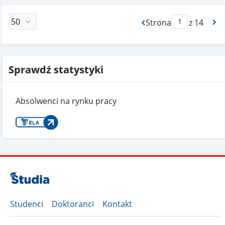
Strona
z 14
Max Strona Paginacj
Sprawdź statystyki
Absolwenci na rynku pracy
Studenci
Doktoranci
Kontakt