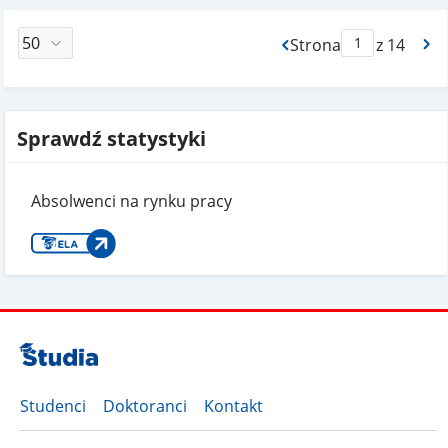
Strona
z 14
Max Strona Paginacj
Sprawdź statystyki
Absolwenci na rynku pracy
Studenci
Doktoranci
Kontakt