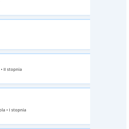
a
 II stopnia
la • I stopnia