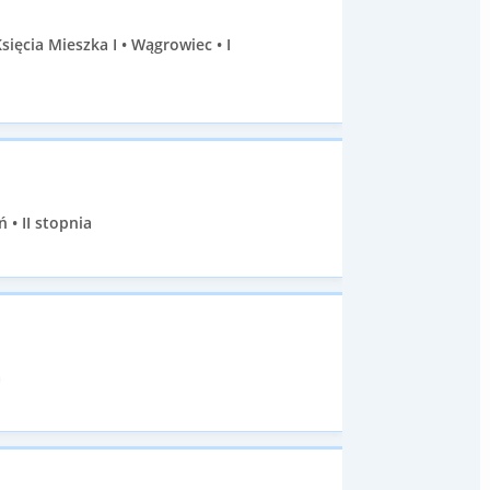
cia Mieszka I • Wągrowiec • I
 • II stopnia
a