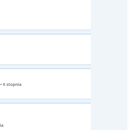
 II stopnia
ia