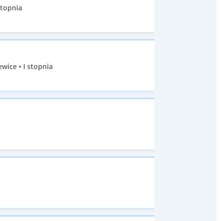
stopnia
ice • I stopnia