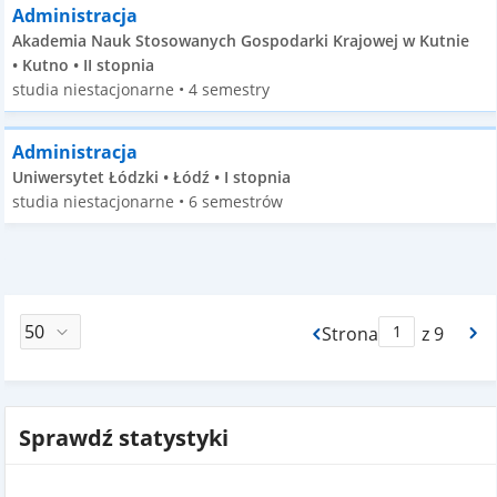
Administracja
Akademia Nauk Stosowanych Gospodarki Krajowej w Kutnie
• Kutno • II stopnia
studia niestacjonarne • 4 semestry
Administracja
Uniwersytet Łódzki • Łódź • I stopnia
studia niestacjonarne • 6 semestrów
Strona
z 9
Max Strona Paginacj
Sprawdź statystyki