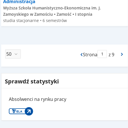
Administracja
Wyższa Szkoła Humanistyczno-Ekonomiczna im. J.
Zamoyskiego w Zamościu • Zamość • I stopnia
studia stacjonarne • 6 semestrów
Strona
z 9
Max Strona Paginacj
Sprawdź statystyki
Absolwenci na rynku pracy