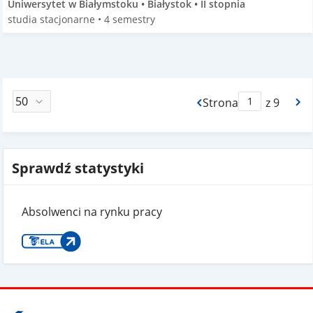
Uniwersytet w Białymstoku • Białystok • II stopnia
studia stacjonarne • 4 semestry
Strona
z 9
Max Strona Paginacj
Sprawdź statystyki
Absolwenci na rynku pracy