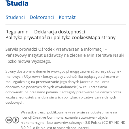
Studenci
Doktoranci
Kontakt
Regulamin
Deklaracja dostępności
Polityka prywatności i polityka cookies
Mapa strony
Serwis prowadzi Ośrodek Przetwarzania Informacji –
Państwowy Instytut Badawczy na zlecenie Ministerstwa Nauki
i Szkolnictwa Wyższego.
Strony dostępne w domenie www.gov.pl mogą zawierać adresy skrzynek
mailowych. Użytkownik korzystający z odnośnika będącego adresem e-
mail zgadza się na przetwarzanie jego danych (adres e-mail oraz
dobrowolnie podanych danych w wiadomości) w celu przesłania
odpowiedzi na przesłane pytania. Szczegóły przetwarzania danych przez
każdą z jednostek znajdują się w ich politykach przetwarzania danych
osobowych.
Wszystkie treści publikowane w serwisie są udostępniane na
licencji Creative Commons: uznanie autorstwa - użycie
niekomercyjne - bez utworów zależnych 3.0 Polska (CC BY-NC-ND
3.0 PL), o ile nie jest to stwierdzone inaczej.