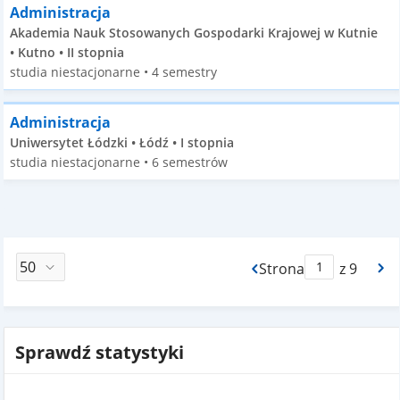
Administracja
Akademia Nauk Stosowanych Gospodarki Krajowej w Kutnie
• Kutno • II stopnia
studia niestacjonarne • 4 semestry
Administracja
Uniwersytet Łódzki • Łódź • I stopnia
studia niestacjonarne • 6 semestrów
Strona
z 9
Max Strona Paginacj
Sprawdź statystyki