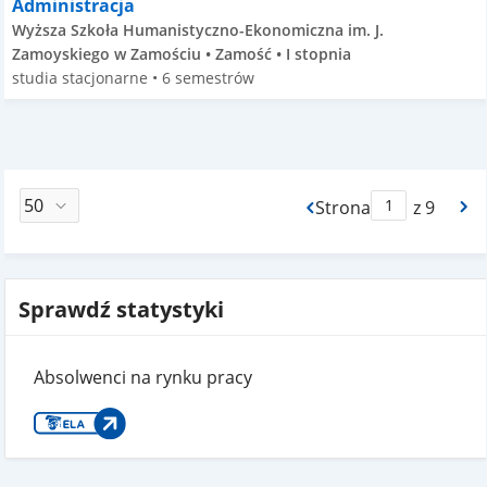
Administracja
Wyższa Szkoła Humanistyczno-Ekonomiczna im. J.
Zamoyskiego w Zamościu • Zamość • I stopnia
studia stacjonarne • 6 semestrów
Strona
z 9
Max Strona Paginacj
Sprawdź statystyki
Absolwenci na rynku pracy