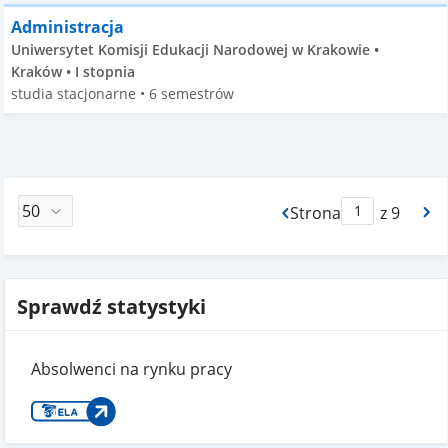
Administracja
Uniwersytet Komisji Edukacji Narodowej w Krakowie •
Kraków • I stopnia
studia stacjonarne • 6 semestrów
Strona
z 9
Max Strona Paginacj
Sprawdź statystyki
Absolwenci na rynku pracy